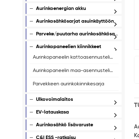
Aurinkoenergian akku
Aurinkosähkösarjat asuinkäyttöön
Parveke/puutarha aurinkosähkösarjat
Aurinkopaneelien kiinnikkeet
Aurinkopaneelin kattoasennusteline
Aurinkopaneelin maa-asennusteline
Parvekkeen aurinkokiinnikesarja
Ulkovoimalaitos
T
EV-latauskasa
Aurinkosähkö lisävaruste
Au
K
C&I ESS -ratkaisu