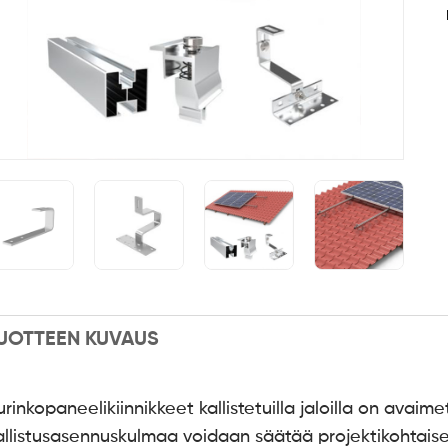
UOTTEEN KUVAUS
rinkopaneelikiinnikkeet kallistetuilla jaloilla on avaimet 
allistusasennuskulmaa voidaan säätää projektikohtaises