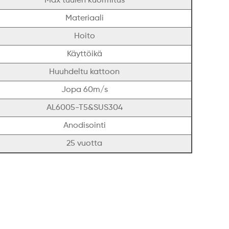
Max tuulen kuormitus
Materiaali
Hoito
Käyttöikä
Huuhdeltu kattoon
Jopa 60m/s
AL6005-T5&SUS304
Anodisointi
25 vuotta