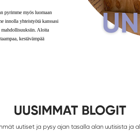
 vaan pyrimme myös luomaan
UN
 innolla yhteistyötä kanssasi
 mahdollisuuksiin. Aloita
puhtaampaa, kestävämpää
UUSIMMAT BLOGIT
mmät uutiset ja pysy ajan tasalla alan uutisista ja a