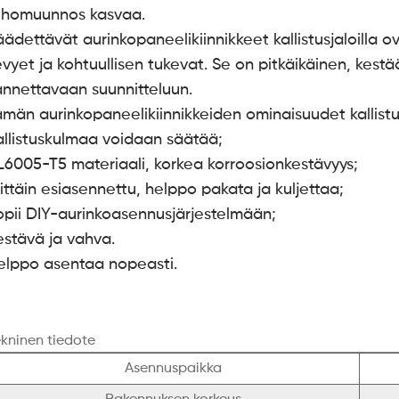
ehomuunnos kasvaa.
äädettävät aurinkopaneelikiinnikkeet kallistusjaloilla o
evyet ja kohtuullisen tukevat. Se on pitkäikäinen, kestä
annettavaan suunnitteluun.
ämän aurinkopaneelikiinnikkeiden ominaisuudet kallistus
allistuskulmaa voidaan säätää;
L6005-T5 materiaali, korkea korroosionkestävyys;
rittäin esiasennettu, helppo pakata ja kuljettaa;
opii DIY-aurinkoasennusjärjestelmään;
estävä ja vahva.
elppo asentaa nopeasti.
kninen tiedote
Asennuspaikka