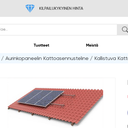
KILPAILUKYKYINEN H
Koti
Tuotteet
/
Aurinkopaneelin Kattoasennusteline
/
Kallistuva Katt