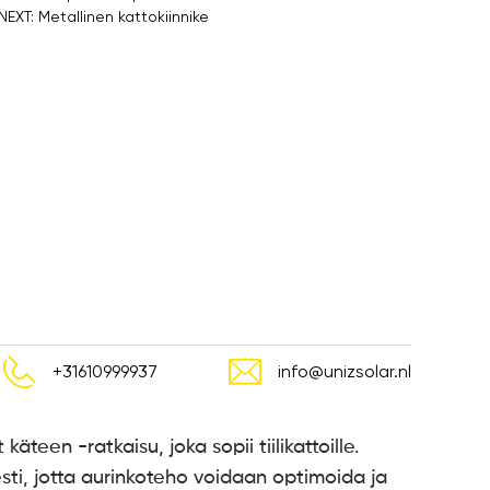
NEXT: Metallinen kattokiinnike
+31610999937
info@unizsolar.nl
käteen -ratkaisu, joka sopii tiilikattoille.
ti, jotta aurinkoteho voidaan optimoida ja