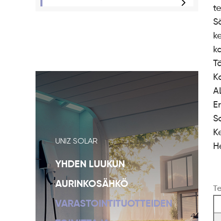
t
S
k
k
T
K
A
E
S
K
UNIZ SOLAR
H
YHDEN LUUKUN
AURINKOSÄHKÖ
Te
VARASTOINTITUOTTEIDEN