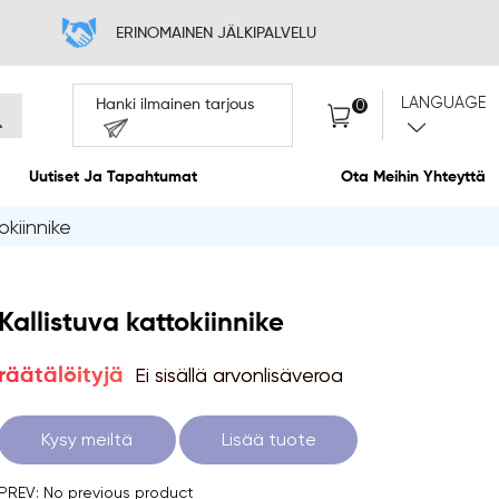
INTA
ERINOMAINE
Hanki ilmainen
Meistä
Uutiset Ja Tapahtumat
okiinnike
Kallistuva kattokiinnike
Ei sisällä arvonlisäveroa
räätälöityjä
Kysy meiltä
Lisää tuote
PREV: No previous product