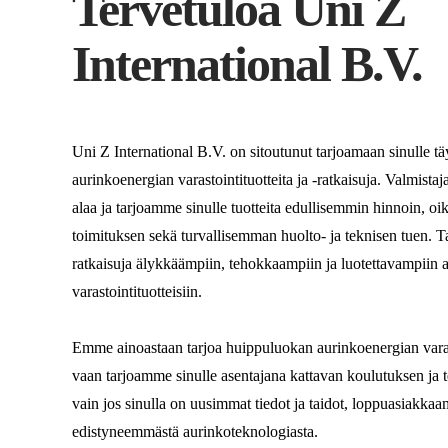
Tervetuloa Uni Z
International B.V.
Uni Z International B.V. on sitoutunut tarjoamaan sinulle 
aurinkoenergian varastointituotteita ja -ratkaisuja. Valmist
alaa ja tarjoamme sinulle tuotteita edullisemmin hinnoin, oi
toimituksen sekä turvallisemman huolto- ja teknisen tuen.
ratkaisuja älykkäämpiin, tehokkaampiin ja luotettavampiin
varastointituotteisiin.
Emme ainoastaan ​​tarjoa huippuluokan aurinkoenergian varasto
vaan tarjoamme sinulle asentajana kattavan koulutuksen ja 
vain jos sinulla on uusimmat tiedot ja taidot, loppuasiakka
edistyneemmästä aurinkoteknologiasta.