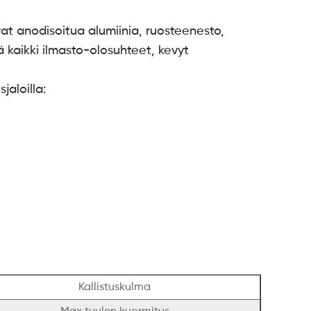
vat anodisoitua alumiinia, ruosteenesto,
ä kaikki ilmasto-olosuhteet, kevyt
jaloilla:
Kallistuskulma