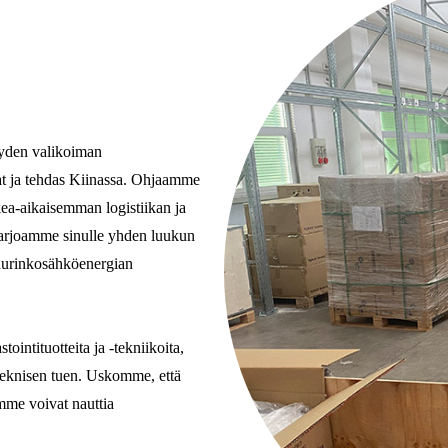
täyden valikoiman
ajat ja tehdas Kiinassa. Ohjaamme
kea-aikaisemman logistiikan ja
 Tarjoamme sinulle yhden luukun
 aurinkosähköenergian
intituotteita ja -tekniikoita,
teknisen tuen. Uskomme, että
amme voivat nauttia