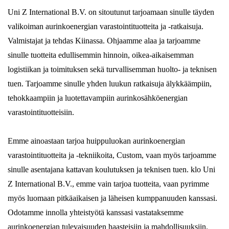
Uni Z International B.V. on sitoutunut tarjoamaan sinulle täyden
valikoiman aurinkoenergian varastointituotteita ja -ratkaisuja.
Valmistajat ja tehdas Kiinassa. Ohjaamme alaa ja tarjoamme
sinulle tuotteita edullisemmin hinnoin, oikea-aikaisemman
logistiikan ja toimituksen sekä turvallisemman huolto- ja teknisen
tuen. Tarjoamme sinulle yhden luukun ratkaisuja älykkäämpiin,
tehokkaampiin ja luotettavampiin aurinkosähköenergian
varastointituotteisiin.
Emme ainoastaan ​​tarjoa huippuluokan aurinkoenergian
varastointituotteita ja -tekniikoita, Custom, vaan myös tarjoamme
sinulle asentajana kattavan koulutuksen ja teknisen tuen. klo Uni
Z International B.V., emme vain tarjoa tuotteita, vaan pyrimme
myös luomaan pitkäaikaisen ja läheisen kumppanuuden kanssasi.
Odotamme innolla yhteistyötä kanssasi vastataksemme
aurinkoenergian tulevaisuuden haasteisiin ja mahdollisuuksiin.