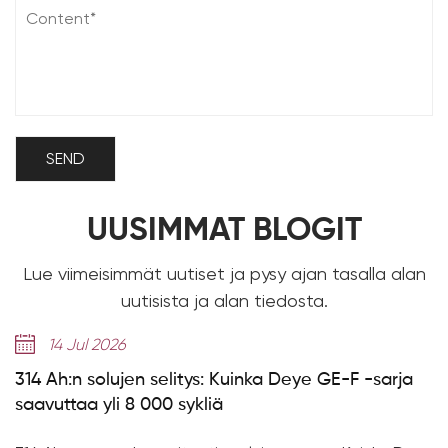
UUSIMMAT BLOGIT
Lue viimeisimmät uutiset ja pysy ajan tasalla alan
uutisista ja alan tiedosta.
14 Jul 2026
1
 Ah:n solujen selitys: Kuinka Deye GE-F -sarja
Deye
vuttaa yli 8 000 sykliä
akku