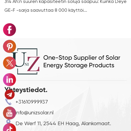
 Ah:n suuren kapasiteetin soluja saapuu: Kuinka Deye
Pieni
F -sarja saavuttaa 8 000 käyttöi...
varas
Yhteystiedot.
+31610999937
info@unizsolar.nl
De Werf 11, 2544 EH Haag, Alankomaat.