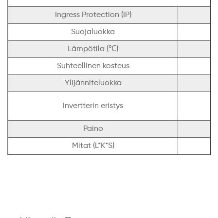
Ingress Protection (IP)
Suojaluokka
Lämpötila (℃)
Suhteellinen kosteus
Ylijänniteluokka
O
Invertterin eristys
Paino
Mitat (L*K*S)