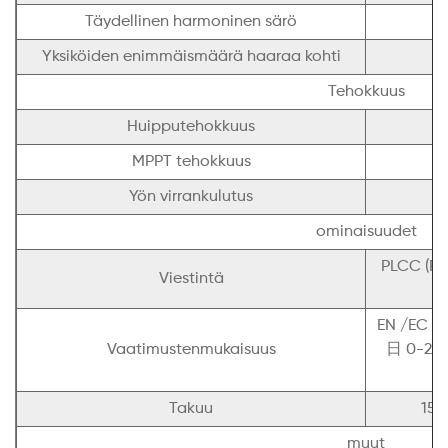
Täydellinen harmoninen särö
Yksiköiden enimmäismäärä haaraa kohti
Tehokkuus
Huipputehokkuus
MPPT tehokkuus
Yön virrankulutus
ominaisuudet
PLCC (Po
Viestintä
EN /EC 61
Vaatimustenmukaisuus
日 0-21 
Takuu
15 
muut