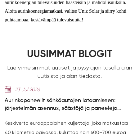
aurinkoenergian tulevaisuuden haasteisiin ja mahdollisuuksiin.
Aloita aurinkoenergiamatkasi, valitse Uniz Solar ja siirry kohti
puhtaampaa, kestävämpää tulevaisuutta!
UUSIMMAT BLOGIT
Lue viimeisimmät uutiset ja pysy ajan tasalla alan
uutisista ja alan tiedosta.
l 2026
14 Jul 
aneelit sähköautojen lataamiseen:
314 Ah:n s
lmän asennus, säästöjä ja paneeleja
saavuttaa 
n
o eurooppalainen kuljettaja, joka matkustaa
314 Ah:n su
triä päivässä, kuluttaa noin 600–700 euroa
GE-F -sarj