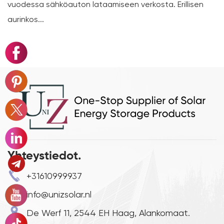
sähköauton lataamiseen verkosta. Erillisen
luvuilla on
.
Yhteystiedot.
+31610999937
info@unizsolar.nl
De Werf 11, 2544 EH Haag, Alankomaat.