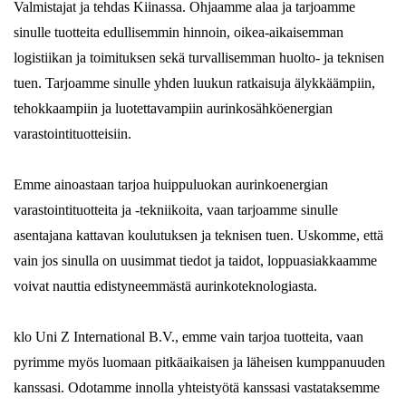
Valmistajat ja tehdas Kiinassa. Ohjaamme alaa ja tarjoamme
sinulle tuotteita edullisemmin hinnoin, oikea-aikaisemman
logistiikan ja toimituksen sekä turvallisemman huolto- ja teknisen
tuen. Tarjoamme sinulle yhden luukun ratkaisuja älykkäämpiin,
tehokkaampiin ja luotettavampiin aurinkosähköenergian
varastointituotteisiin.
Emme ainoastaan ​​tarjoa huippuluokan aurinkoenergian
varastointituotteita ja -tekniikoita, vaan tarjoamme sinulle
asentajana kattavan koulutuksen ja teknisen tuen. Uskomme, että
vain jos sinulla on uusimmat tiedot ja taidot, loppuasiakkaamme
voivat nauttia edistyneemmästä aurinkoteknologiasta.
klo Uni Z International B.V., emme vain tarjoa tuotteita, vaan
pyrimme myös luomaan pitkäaikaisen ja läheisen kumppanuuden
kanssasi. Odotamme innolla yhteistyötä kanssasi vastataksemme