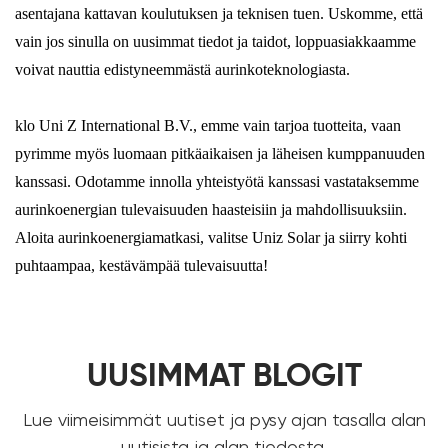
asentajana kattavan koulutuksen ja teknisen tuen. Uskomme, että
vain jos sinulla on uusimmat tiedot ja taidot, loppuasiakkaamme
voivat nauttia edistyneemmästä aurinkoteknologiasta.
klo Uni Z International B.V., emme vain tarjoa tuotteita, vaan
pyrimme myös luomaan pitkäaikaisen ja läheisen kumppanuuden
kanssasi. Odotamme innolla yhteistyötä kanssasi vastataksemme
aurinkoenergian tulevaisuuden haasteisiin ja mahdollisuuksiin.
Aloita aurinkoenergiamatkasi, valitse Uniz Solar ja siirry kohti
puhtaampaa, kestävämpää tulevaisuutta!
UUSIMMAT BLOGIT
Lue viimeisimmät uutiset ja pysy ajan tasalla alan
uutisista ja alan tiedosta.