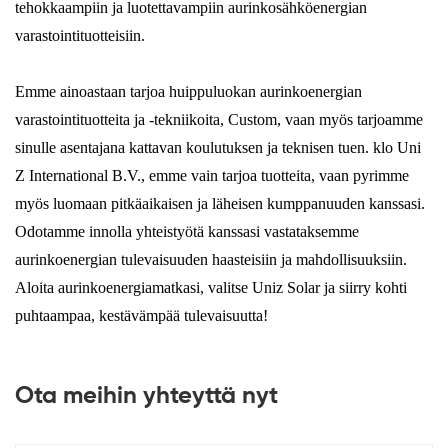
tehokkaampiin ja luotettavampiin aurinkosähköenergian
varastointituotteisiin.
Emme ainoastaan ​​tarjoa huippuluokan aurinkoenergian
varastointituotteita ja -tekniikoita, Custom, vaan myös tarjoamme
sinulle asentajana kattavan koulutuksen ja teknisen tuen. klo Uni
Z International B.V., emme vain tarjoa tuotteita, vaan pyrimme
myös luomaan pitkäaikaisen ja läheisen kumppanuuden kanssasi.
Odotamme innolla yhteistyötä kanssasi vastataksemme
aurinkoenergian tulevaisuuden haasteisiin ja mahdollisuuksiin.
Aloita aurinkoenergiamatkasi, valitse Uniz Solar ja siirry kohti
puhtaampaa, kestävämpää tulevaisuutta!
Ota meihin yhteyttä nyt