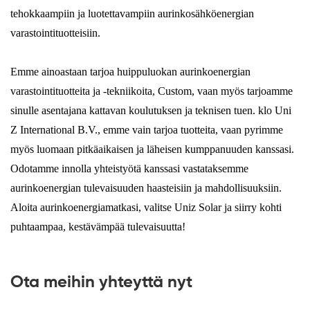
tehokkaampiin ja luotettavampiin aurinkosähköenergian
varastointituotteisiin.
Emme ainoastaan ​​tarjoa huippuluokan aurinkoenergian
varastointituotteita ja -tekniikoita, Custom, vaan myös tarjoamme
sinulle asentajana kattavan koulutuksen ja teknisen tuen. klo Uni
Z International B.V., emme vain tarjoa tuotteita, vaan pyrimme
myös luomaan pitkäaikaisen ja läheisen kumppanuuden kanssasi.
Odotamme innolla yhteistyötä kanssasi vastataksemme
aurinkoenergian tulevaisuuden haasteisiin ja mahdollisuuksiin.
Aloita aurinkoenergiamatkasi, valitse Uniz Solar ja siirry kohti
puhtaampaa, kestävämpää tulevaisuutta!
Ota meihin yhteyttä nyt