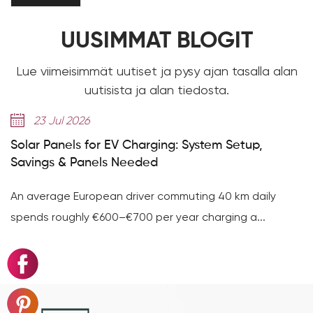
UUSIMMAT BLOGIT
Lue viimeisimmät uutiset ja pysy ajan tasalla alan
uutisista ja alan tiedosta.
 Jul 2026
14 J
Panels for EV Charging: System Setup,
314 Ah:n
gs & Panels Needed
saavutta
rage European driver commuting 40 km daily
314 Ah:n
 roughly €600–€700 per year charging a...
GE-F -sa