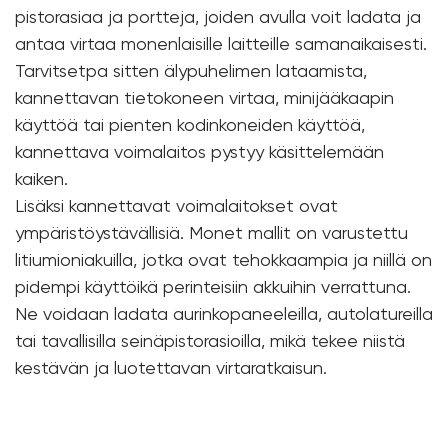
pistorasiaa ja portteja, joiden avulla voit ladata ja
antaa virtaa monenlaisille laitteille samanaikaisesti.
Tarvitsetpa sitten älypuhelimen lataamista,
kannettavan tietokoneen virtaa, minijääkaapin
käyttöä tai pienten kodinkoneiden käyttöä,
kannettava voimalaitos pystyy käsittelemään
kaiken.
Lisäksi kannettavat voimalaitokset ovat
ympäristöystävällisiä. Monet mallit on varustettu
litiumioniakuilla, jotka ovat tehokkaampia ja niillä on
pidempi käyttöikä perinteisiin akkuihin verrattuna.
Ne voidaan ladata aurinkopaneeleilla, autolatureilla
tai tavallisilla seinäpistorasioilla, mikä tekee niistä
kestävän ja luotettavan virtaratkaisun.