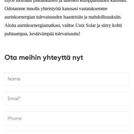
myös luomaan pitkäaikaisen ja läheisen kumppanuuden kanssasi.
Odotamme innolla yhteistyötä kanssasi vastataksemme
aurinkoenergian tulevaisuuden haasteisiin ja mahdollisuuksiin.
Aloita aurinkoenergiamatkasi, valitse Uniz Solar ja siirry kohti
puhtaampaa, kestävämpää tulevaisuutta!
Ota meihin yhteyttä nyt