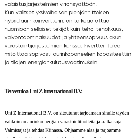
valaistusjärjestelmien virransyöttöön.
Kun valitset yksivaiheisen pienjännitteisen
hybridiaurinkoinvertterin, on tärkeää ottaa
huomioon sellaiset tekijät kuin teho, tehokkuus,
valvontaominaisuudet ja yhteensopivuus akun
varastointijärjestelmien kanssa. Invertteri tulee
mitoittaa sopivasti aurinkopaneelien kapasiteettiin
ja tilojen energiankulutusvaatimuksiin.
Tervetuloa Uni Z International B.V.
Uni Z International B.V. on sitoutunut tarjoamaan sinulle täyden
valikoiman aurinkoenergian varastointituotteita ja -ratkaisuja.
Valmistajat ja tehdas Kiinassa. Ohjaamme alaa ja tarjoamme