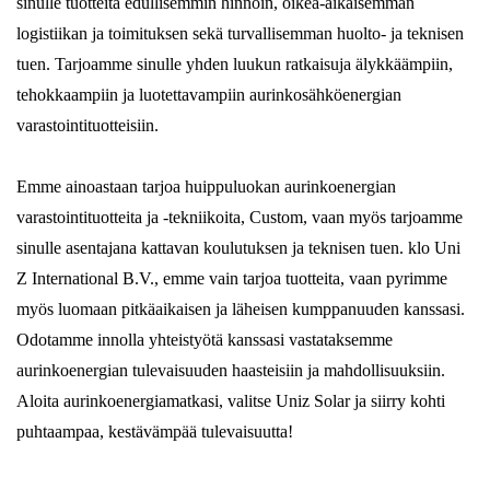
sinulle tuotteita edullisemmin hinnoin, oikea-aikaisemman
logistiikan ja toimituksen sekä turvallisemman huolto- ja teknisen
tuen. Tarjoamme sinulle yhden luukun ratkaisuja älykkäämpiin,
tehokkaampiin ja luotettavampiin aurinkosähköenergian
varastointituotteisiin.
Emme ainoastaan ​​tarjoa huippuluokan aurinkoenergian
varastointituotteita ja -tekniikoita, Custom, vaan myös tarjoamme
sinulle asentajana kattavan koulutuksen ja teknisen tuen. klo Uni
Z International B.V., emme vain tarjoa tuotteita, vaan pyrimme
myös luomaan pitkäaikaisen ja läheisen kumppanuuden kanssasi.
Odotamme innolla yhteistyötä kanssasi vastataksemme
aurinkoenergian tulevaisuuden haasteisiin ja mahdollisuuksiin.
Aloita aurinkoenergiamatkasi, valitse Uniz Solar ja siirry kohti
puhtaampaa, kestävämpää tulevaisuutta!