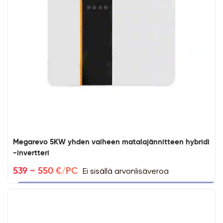
Megarevo 5KW yhden vaiheen matalajännitteen hybridi
-invertteri
Ei sisällä arvonlisäveroa
539 ~ 550 €/PC