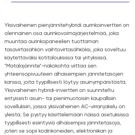
Yksivaiheinen pienjännitehybridi aurinkoinvertteri on
olennainen osa aurinkovoimajärjestelmää, joka
muuntaa aurinkopaneelien tuottaman
tasavirtasähkön vaihtovirtasähköksi, joka soveltuu
käytettäväksi kotitalouksissa tai yrityksissä.
"Matalajännite"-näkökohta viittaa sen
yhteensopivuuteen alhaisempien jännitetasojen
kanssa, joita tyypillisesti löytyy asuinympäristöistä.
Yksivaiheinen hybridi-invertteri on suunniteltu
erityisesti asuin- tai pienimuotoisiin kaupallisiin
sovelluksiin, joissa yksivaiheinen AC-virranjakelu on
yleistä. Se pystyy käsittelemään näissä asetuksissa
tyypillisesti esiintyviä alhaisempia jännitetasoja,
joten se sopii kodinkoneiden, elektroniikan ja