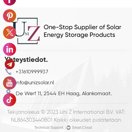
Yhteystiedot.
+31610999937
info@unizsolar.nl
De Werf 11, 2544 EH Haag, Alankomaat.
Tekijänoikeus © 2023
Uni Z International B.V. VAT:
NL864303440B01
Kaikki oikeudet pidätetään
Technical Support ：
Smart Cloud