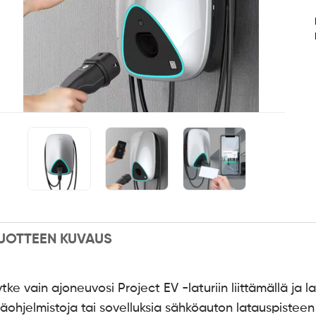
UOTTEEN KUVAUS
tke vain ajoneuvosi Project EV -laturiin liittämällä ja l
isäohjelmistoja tai sovelluksia sähköauton latauspistee