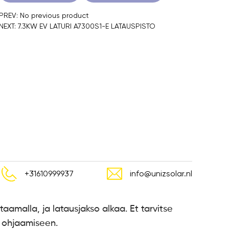
PREV: No previous product
NEXT: 7.3KW EV LATURI A7300S1-E LATAUSPISTO
+31610999937
info@unizsolar.nl
ataamalla, ja latausjakso alkaa. Et tarvitse
n ohjaamiseen.