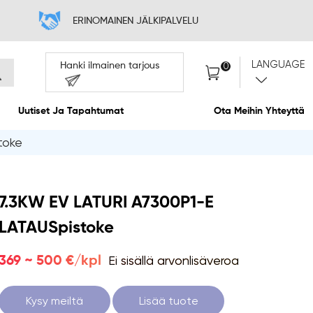
INTA
ERINOMAINE
Hanki ilmainen
Meistä
Uutiset Ja Tapahtumat
toke
7.3KW EV LATURI A7300P1-E
LATAUSpistoke
Ei sisällä arvonlisäveroa
369 ~ 500 €/kpl
Kysy meiltä
Lisää tuote