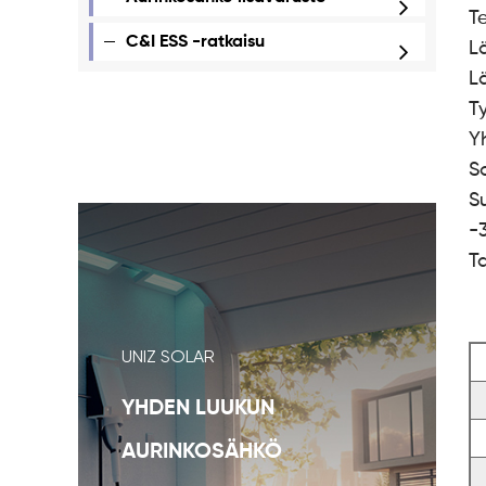
T
C&I ESS -ratkaisu
L
L
Ty
Y
S
S
-
T
UNIZ SOLAR
YHDEN LUUKUN
AURINKOSÄHKÖ