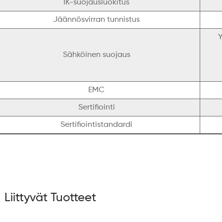
IK-suojausluokitus
Jäännösvirran tunnistus
Y
Sähköinen suojaus
EMC
Sertifiointi
Sertifiointistandardi
Liittyvät Tuotteet