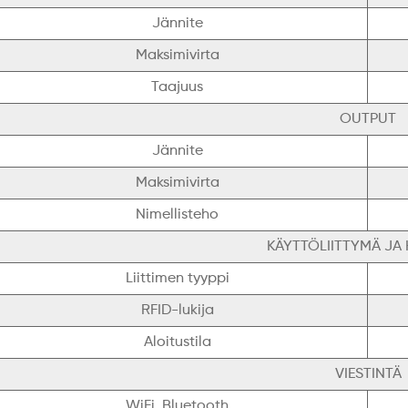
Jännite
Maksimivirta
Taajuus
OUTPUT
Jännite
Maksimivirta
Nimellisteho
KÄYTTÖLIITTYMÄ JA 
Liittimen tyyppi
RFID-lukija
Aloitustila
VIESTINTÄ
WiFi, Bluetooth