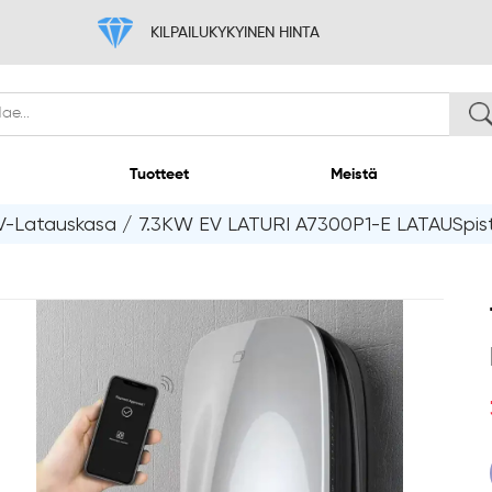
KILPAILUKYKYINEN H
Koti
Tuotteet
-Latauskasa
/
7.3KW EV LATURI A7300P1-E LATAUSpis