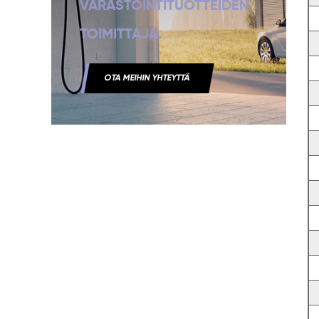
VARASTOINTITUOTTEIDEN
TOIMITTAJA.
OTA MEIHIN YHTEYTTÄ