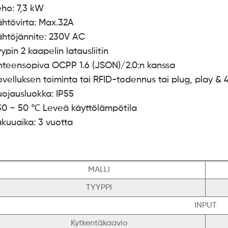
eho: 7,3 kW
ähtövirta: Max.32A
ähtöjännite: 230V AC
ypin 2 kaapelin latausliitin
hteensopiva OCPP 1.6 (JSON)/2.0:n kanssa
ovelluksen toiminta tai RFID-todennus tai plug, play & 
uojausluokka: IP55
30 ~ 50 ℃ Leveä käyttölämpötila
akuuaika: 3 vuotta
MALLI
TYYPPI
INPUT
Kytkentäkaavio