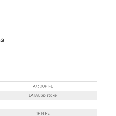
4G
A7300P1-E
LATAUSpistoke
1P N PE