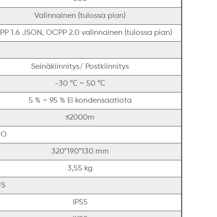
Valinnainen (tulossa pian)
P 1.6 JSON, OCPP 2.0 valinnainen (tulossa pian)
Seinäkiinnitys/ Postkiinnitys
-30 ℃ ~ 50 ℃
5 % ~ 95 % Ei kondensaatiota
≤2000m
NO
320*190*130 mm
3,55 kg
US
IP55