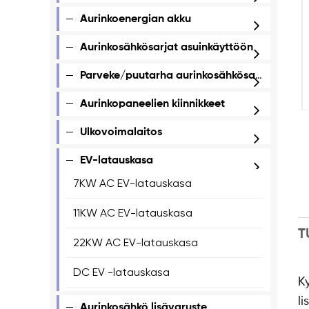
Aurinkoenergian akku
Aurinkosähkösarjat asuinkäyttöön
Parveke/puutarha aurinkosähkösarjat
Aurinkopaneelien kiinnikkeet
Ulkovoimalaitos
EV-latauskasa
7KW AC EV-latauskasa
11KW AC EV-latauskasa
T
22KW AC EV-latauskasa
DC EV -latauskasa
Ky
l
Aurinkosähkö lisävaruste