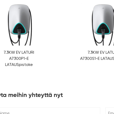
7.3KW EV LATURI
7.3KW EV LATU
A7300P1-E
A7300S1-E LATAU
LATAUSpistoke
ta meihin yhteyttä nyt