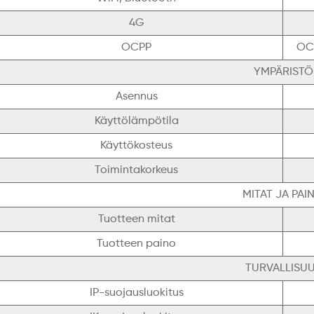
4G
OCPP
OCP
YMPÄRISTÖ
Asennus
Käyttölämpötila
Käyttökosteus
Toimintakorkeus
MITAT JA PAI
Tuotteen mitat
Tuotteen paino
TURVALLISU
IP-suojausluokitus