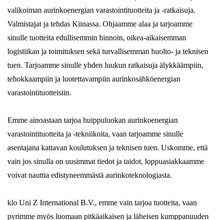
valikoiman aurinkoenergian varastointituotteita ja -ratkaisuja.
Valmistajat ja tehdas Kiinassa. Ohjaamme alaa ja tarjoamme
sinulle tuotteita edullisemmin hinnoin, oikea-aikaisemman
logistiikan ja toimituksen sekä turvallisemman huolto- ja teknisen
tuen. Tarjoamme sinulle yhden luukun ratkaisuja älykkäämpiin,
tehokkaampiin ja luotettavampiin aurinkosähköenergian
varastointituotteisiin.
Emme ainoastaan ​​tarjoa huippuluokan aurinkoenergian
varastointituotteita ja -tekniikoita, vaan tarjoamme sinulle
asentajana kattavan koulutuksen ja teknisen tuen. Uskomme, että
vain jos sinulla on uusimmat tiedot ja taidot, loppuasiakkaamme
voivat nauttia edistyneemmästä aurinkoteknologiasta.
klo Uni Z International B.V., emme vain tarjoa tuotteita, vaan
pyrimme myös luomaan pitkäaikaisen ja läheisen kumppanuuden