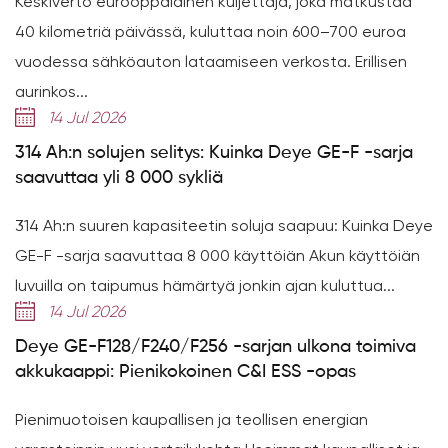
Keskiverto eurooppalainen kuljettaja, joka matkustaa
40 kilometriä päivässä, kuluttaa noin 600–700 euroa
vuodessa sähköauton lataamiseen verkosta. Erillisen
aurinkos...
14 Jul 2026
314 Ah:n solujen selitys: Kuinka Deye GE-F -sarja
saavuttaa yli 8 000 sykliä
314 Ah:n suuren kapasiteetin soluja saapuu: Kuinka Deye
GE-F -sarja saavuttaa 8 000 käyttöiän Akun käyttöiän
luvuilla on taipumus hämärtyä jonkin ajan kuluttua...
14 Jul 2026
Deye GE-F128/F240/F256 -sarjan ulkona toimiva
akkukaappi: Pienikokoinen C&I ESS -opas
Pienimuotoisen kaupallisen ja teollisen energian