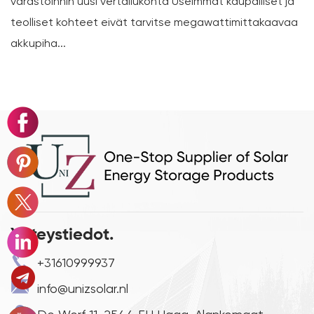
varastoinnin uusi vertailukohta Useimmat kaupalliset ja
teolliset kohteet eivät tarvitse megawattimittakaavaa
akkupiha...
Yhteystiedot.
+31610999937
info@unizsolar.nl