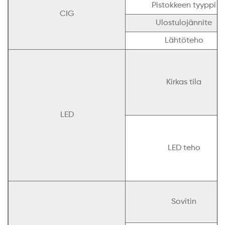
Pistokkeen tyyppi
CIG
Ulostulojännite
Lähtöteho
Kirkas tila
LED
LED teho
Sovitin