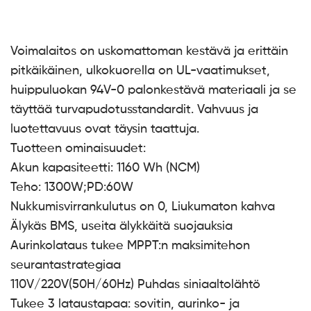
Voimalaitos on uskomattoman kestävä ja erittäin
pitkäikäinen, ulkokuorella on UL-vaatimukset,
huippuluokan 94V-0 palonkestävä materiaali ja se
täyttää turvapudotusstandardit. Vahvuus ja
luotettavuus ovat täysin taattuja.
Tuotteen ominaisuudet:
Akun kapasiteetti: 1160 Wh (NCM)
Teho: 1300W;PD:60W
Nukkumisvirrankulutus on 0, Liukumaton kahva
Älykäs BMS, useita älykkäitä suojauksia
Aurinkolataus tukee MPPT:n maksimitehon
seurantastrategiaa
110V/220V(50H/60Hz) Puhdas siniaaltolähtö
Tukee 3 lataustapaa: sovitin, aurinko- ja