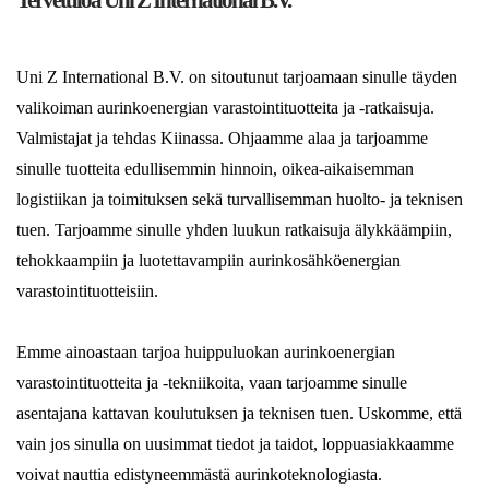
Uni Z International B.V. on sitoutunut tarjoamaan sinulle täyden
valikoiman aurinkoenergian varastointituotteita ja -ratkaisuja.
Valmistajat ja tehdas Kiinassa. Ohjaamme alaa ja tarjoamme
sinulle tuotteita edullisemmin hinnoin, oikea-aikaisemman
logistiikan ja toimituksen sekä turvallisemman huolto- ja teknisen
tuen. Tarjoamme sinulle yhden luukun ratkaisuja älykkäämpiin,
tehokkaampiin ja luotettavampiin aurinkosähköenergian
varastointituotteisiin.
Emme ainoastaan ​​tarjoa huippuluokan aurinkoenergian
varastointituotteita ja -tekniikoita, vaan tarjoamme sinulle
asentajana kattavan koulutuksen ja teknisen tuen. Uskomme, että
vain jos sinulla on uusimmat tiedot ja taidot, loppuasiakkaamme
voivat nauttia edistyneemmästä aurinkoteknologiasta.