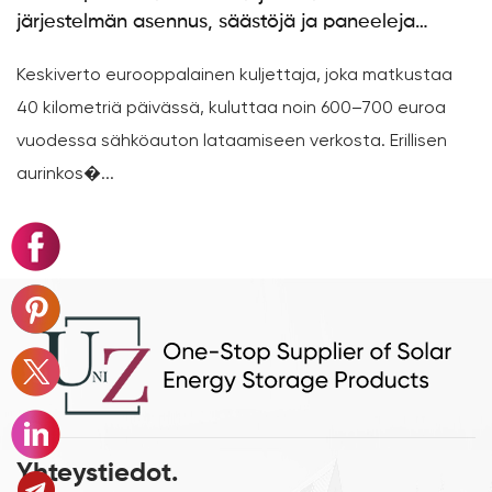
öjä ja paneeleja
saavuttaa yli 8 000 sykliä
ettaja, joka matkustaa
314 Ah:n suuren kapasiteetin sol
aa noin 600–700 euroa
GE-F -sarja saavuttaa 8 000 käyt
n verkosta. Erillisen
luvuilla on taipumus hämärtyä jonk
Yhteystiedot.