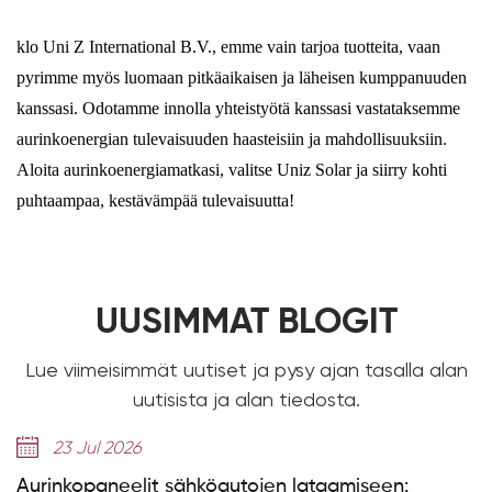
klo Uni Z International B.V., emme vain tarjoa tuotteita, vaan
pyrimme myös luomaan pitkäaikaisen ja läheisen kumppanuuden
kanssasi. Odotamme innolla yhteistyötä kanssasi vastataksemme
aurinkoenergian tulevaisuuden haasteisiin ja mahdollisuuksiin.
Aloita aurinkoenergiamatkasi, valitse Uniz Solar ja siirry kohti
puhtaampaa, kestävämpää tulevaisuutta!
UUSIMMAT BLOGIT
Lue viimeisimmät uutiset ja pysy ajan tasalla alan
uutisista ja alan tiedosta.
14 Jul 2026
en lataamiseen:
314 Ah:n solujen selitys: Kuin