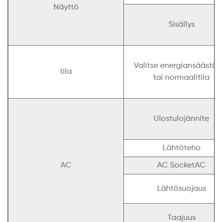
Näyttö
Sisällys
Valitse energiansäästöti
tila
tai normaalitila
Ulostulojännite
Lähtöteho
AC
AC SocketAC
Lähtösuojaus
Taajuus