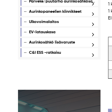
Parveke/puutarha aurinkosähkösarjat
1
1
Aurinkopaneelien kiinnikkeet
EI
Ulkovoimalaitos
EV-latauskasa
Aurinkosähkö lisävaruste
C&I ESS -ratkaisu