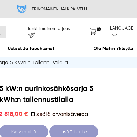
INTA
ERINOMAINE
Hanki ilmainen
Meistä
Uutiset Ja Tapahtumat
rja 5 KWh:n Tallennustilalla
5 kW:n aurinkosähkösarja 5
kWh:n tallennustilalla
Ei sisällä arvonlisäveroa
2 818,00 €
Kysy meiltä
Lisää tuote