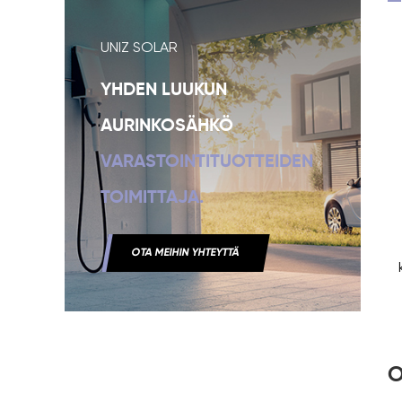
UNIZ SOLAR
YHDEN LUUKUN
AURINKOSÄHKÖ
VARASTOINTITUOTTEIDEN
TOIMITTAJA.
OTA MEIHIN YHTEYTTÄ
O