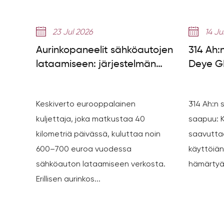
23 Jul 2026
14 Ju
Aurinkopaneelit sähköautojen
314 Ah:n
lataamiseen: järjestelmän
Deye GE
asennus, säästöjä ja
yli 8 00
paneeleja tarvitaan
Keskiverto eurooppalainen
314 Ah:n 
kuljettaja, joka matkustaa 40
saapuu: K
kilometriä päivässä, kuluttaa noin
saavutta
600–700 euroa vuodessa
käyttöiän
sähköauton lataamiseen verkosta.
hämärtyä 
Erillisen aurinkos...