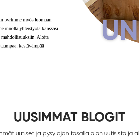
 vaan pyrimme myös luomaan
UN
 innolla yhteistyötä kanssasi
 mahdollisuuksiin. Aloita
puhtaampaa, kestävämpää
UUSIMMAT BLOGIT
mmät uutiset ja pysy ajan tasalla alan uutisista ja a