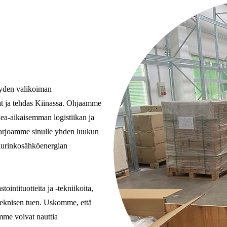
täyden valikoiman
ajat ja tehdas Kiinassa. Ohjaamme
kea-aikaisemman logistiikan ja
 Tarjoamme sinulle yhden luukun
 aurinkosähköenergian
intituotteita ja -tekniikoita,
teknisen tuen. Uskomme, että
amme voivat nauttia