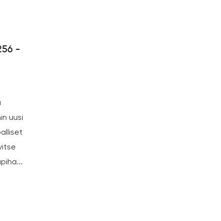
56 -
nen C&I
a
in uusi
alliset
vitse
iha...