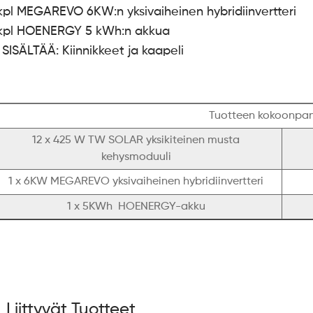
 kpl MEGAREVO 6KW:n yksivaiheinen hybridiinvertteri
 kpl HOENERGY 5 kWh:n akkua
 SISÄLTÄÄ: Kiinnikkeet ja kaapeli
Tuotteen kokoonpan
12 x 425 W TW SOLAR yksikiteinen musta
kehysmoduuli
1 x 6KW MEGAREVO yksivaiheinen hybridiinvertteri
1 x 5KWh HOENERGY-akku
Liittyvät Tuotteet