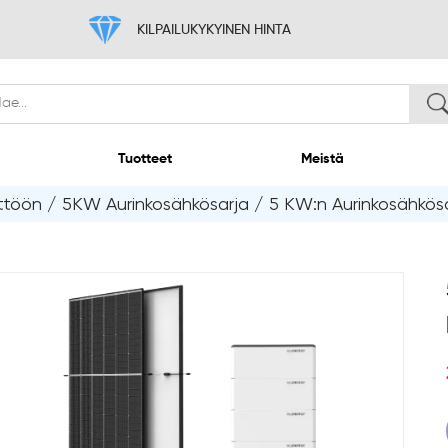
KILPAILUKYKYINEN H
Koti
Tuotteet
ttöön
/
5KW Aurinkosähkösarja
/
5 KW:n Aurinkosähkösa