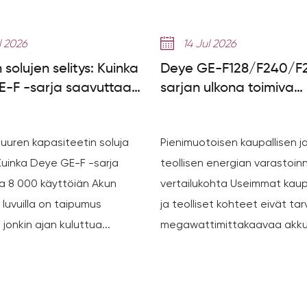
l 2026
14 Jul 2026
 solujen selitys: Kuinka
Deye GE-F128/F240/F2
-F -sarja saavuttaa
sarjan ulkona toimiva
0 sykliä
akkukaappi: Pienikokoi
ESS -opas
suuren kapasiteetin soluja
Pienimuotoisen kaupallisen j
uinka Deye GE-F -sarja
teollisen energian varastoinn
a 8 000 käyttöiän Akun
vertailukohta Useimmat kaup
 luvuilla on taipumus
ja teolliset kohteet eivät tar
jonkin ajan kuluttua...
megawattimittakaavaa akkup