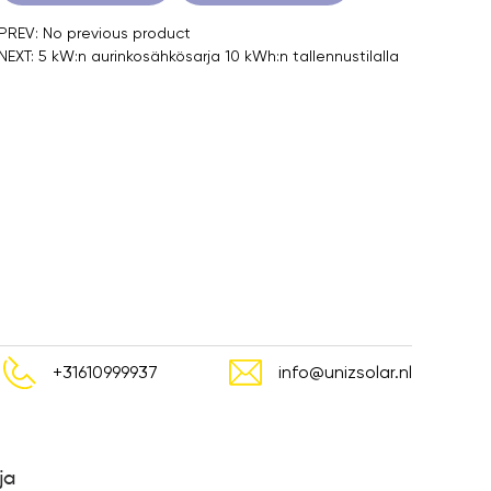
PREV: No previous product
NEXT: 5 kW:n aurinkosähkösarja 10 kWh:n tallennustilalla
+31610999937
info@unizsolar.nl
ja