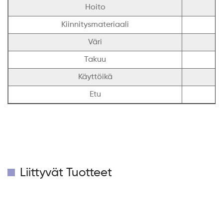
Hoito
Kiinnitysmateriaali
Väri
Takuu
Käyttöikä
Etu
K
Liittyvät Tuotteet