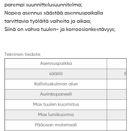
parempi suunnittelusuunnitelma;
Nopea asennus säästää asennuspaikalla
tarvittavia työläitä vaiheita ja aikaa;
Siinä on vahva tuulen- ja korroosionkestävyys;
Tekninen tiedote
Asennuspaikka
säätiö
Be
Kallistuskulman alue
Aurinkopaneeli
Max tuulen kuormitus
Max lumikuorma
Pääosan materiaali