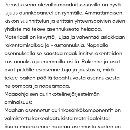
Perustuksena olevalla maadoitusruuvilla on hyvä
lujuus aurinkopaneelien ryhmälle. Ammattimaisen
kiskon suunnittelun ja erittäin yhteensopivien osien
yhdistelmä tekee asennuksesta helppoa.
Materiaali on kevyttä, lujaa ja vähentää asiakkaan
rakentamisaikaa ja -kustannuksia. Nopealla
asennuksella se säästää maakiinnitysrakenteiden
kustannuksia pienemmillä osilla. Rakenne ja osat
ovat pitkälle esiasennettuja ja joustavia, mikä
tekee paikan päällä tapahtuvasta asennuksesta
helpompaa ja nopeampaa.
Maapohjaisen aurinkotelinejärjestelmän
ominaisuus:
Maahan asennetut aurinkosähkökomponentit on
valmistettu korkealaatuisista materiaaleista;
Suora maarakenne nopeaa asennusta varten on