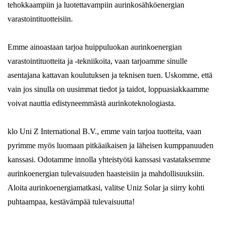
tehokkaampiin ja luotettavampiin aurinkosähköenergian
varastointituotteisiin.
Emme ainoastaan ​​tarjoa huippuluokan aurinkoenergian
varastointituotteita ja -tekniikoita, vaan tarjoamme sinulle
asentajana kattavan koulutuksen ja teknisen tuen. Uskomme, että
vain jos sinulla on uusimmat tiedot ja taidot, loppuasiakkaamme
voivat nauttia edistyneemmästä aurinkoteknologiasta.
klo Uni Z International B.V., emme vain tarjoa tuotteita, vaan
pyrimme myös luomaan pitkäaikaisen ja läheisen kumppanuuden
kanssasi. Odotamme innolla yhteistyötä kanssasi vastataksemme
aurinkoenergian tulevaisuuden haasteisiin ja mahdollisuuksiin.
Aloita aurinkoenergiamatkasi, valitse Uniz Solar ja siirry kohti
puhtaampaa, kestävämpää tulevaisuutta!