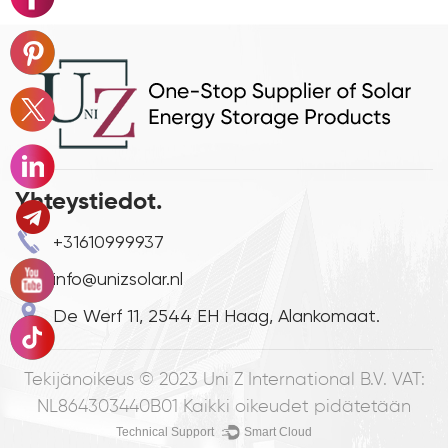
Yhteystiedot.
+31610999937
info@unizsolar.nl
De Werf 11, 2544 EH Haag, Alankomaat.
Tekijänoikeus © 2023
Uni Z International B.V. VAT:
NL864303440B01
Kaikki oikeudet pidätetään
Technical Support ：
Smart Cloud