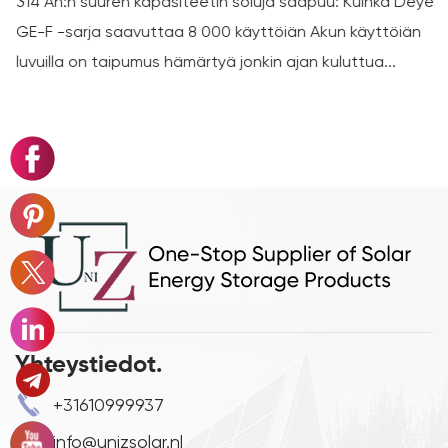
314 Ah:n suuren kapasiteetin soluja saapuu: Kuinka Deye
GE-F -sarja saavuttaa 8 000 käyttöiän Akun käyttöiän
luvuilla on taipumus hämärtyä jonkin ajan kuluttua...
Yhteystiedot.
+31610999937
info@unizsolar.nl