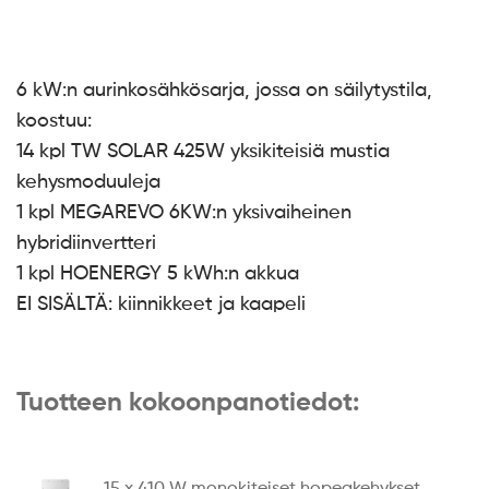
6 kW:n aurinkosähkösarja, jossa on säilytystila,
koostuu:
14 kpl TW SOLAR 425W yksikiteisiä mustia
kehysmoduuleja
1 kpl MEGAREVO 6KW:n yksivaiheinen
hybridiinvertteri
1 kpl HOENERGY 5 kWh:n akkua
EI SISÄLTÄ: kiinnikkeet ja kaapeli
Tuotteen kokoonpanotiedot:
15 x 410 W monokiteiset hopeakehykset