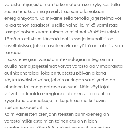
varastointijärjestelmän tärkein etu on sen kyky käsitellä
suuria tehokuormia ja säilyttää samalla vakaan
energiansyötön. Kolmivaiheisella teholla järjestelmä voi
jakaa tehon tasaisesti useille vaiheille, mikä varmistaa
tasapainoisen kuormituksen ja minimoi sähkökatkoksia.
Tämä on erityisen tärkeää teollisissa ja kaupallisissa
sovelluksissa, joissa tasainen virransyöttö on ratkaisevan
tärkeää.
Lisäksi energian varastointiteknologian integroinnin
avulla nämä järjestelmät voivat varastoida ylimääräistä
aurinkoenergiaa, joka on tuotettu päivän aikana
käytettäväksi aikoina, jolloin auringon säteilyteho on
alhainen tai energiantarve on suuri. Näin käyttäjät
voivat optimoida energiankulutuksensa ja alentaa
kysyntähuippumaksuja, mikä johtaa merkittäviin
kustannussäästöihin.
Kolmivaiheisten pienjännitteisten aurinkoenergian
varastointijärjestelmien toinen etu on niiden