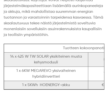
skaalautuvuus. Käyttäjät voivat helposti laajentaa
järjestelmäkapasiteettiaan lisäämällä aurinkopaneeleja
ja akkuja, mikä mahdollistaa suuremman energian
tuotannon ja varastoinnin tarpeidensa kasvaessa. Tämä
skaalautuvuus tekee näistä järjestelmistä soveltuvia
monenlaisiin sovelluksiin asuinrakennuksista kaupallisiin
ja teollisiin ympäristöihin.
Tuotteen kokoonpanotied
14 x 425 W TW SOLAR yksikiteinen musta
89
kehysmoduuli
1 x 6KW MEGAREVO yksivaiheinen
77
hybridiinvertteri
1 x 5KWh HOENERGY-akku
€ 1