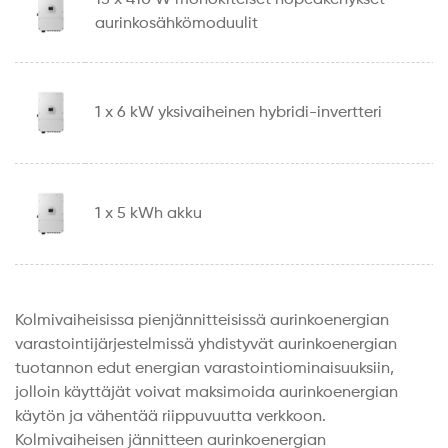
aurinkosähkömoduulit
1 x 6 kW yksivaiheinen hybridi-invertteri
1 x 5 kWh akku
Kolmivaiheisissa pienjännitteisissä aurinkoenergian
varastointijärjestelmissä yhdistyvät aurinkoenergian
tuotannon edut energian varastointiominaisuuksiin,
jolloin käyttäjät voivat maksimoida aurinkoenergian
käytön ja vähentää riippuvuutta verkkoon.
Kolmivaiheisen jännitteen aurinkoenergian