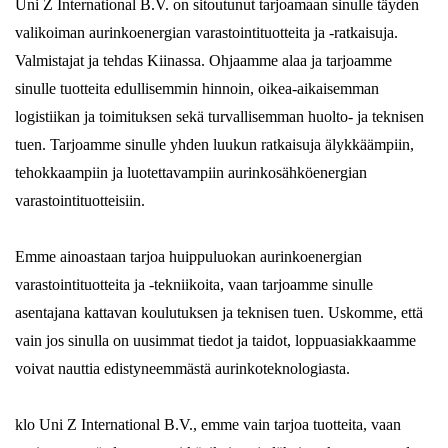
Uni Z International B.V. on sitoutunut tarjoamaan sinulle täyden
valikoiman aurinkoenergian varastointituotteita ja -ratkaisuja.
Valmistajat ja tehdas Kiinassa. Ohjaamme alaa ja tarjoamme
sinulle tuotteita edullisemmin hinnoin, oikea-aikaisemman
logistiikan ja toimituksen sekä turvallisemman huolto- ja teknisen
tuen. Tarjoamme sinulle yhden luukun ratkaisuja älykkäämpiin,
tehokkaampiin ja luotettavampiin aurinkosähköenergian
varastointituotteisiin.
Emme ainoastaan ​​tarjoa huippuluokan aurinkoenergian
varastointituotteita ja -tekniikoita, vaan tarjoamme sinulle
asentajana kattavan koulutuksen ja teknisen tuen. Uskomme, että
vain jos sinulla on uusimmat tiedot ja taidot, loppuasiakkaamme
voivat nauttia edistyneemmästä aurinkoteknologiasta.
klo Uni Z International B.V., emme vain tarjoa tuotteita, vaan