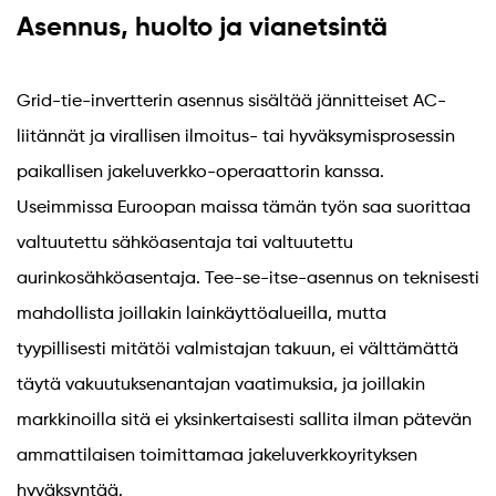
Asennus, huolto ja vianetsintä
Grid-tie-invertterin asennus sisältää jännitteiset AC-
liitännät ja virallisen ilmoitus- tai hyväksymisprosessin
paikallisen jakeluverkko-operaattorin kanssa.
Useimmissa Euroopan maissa tämän työn saa suorittaa
valtuutettu sähköasentaja tai valtuutettu
aurinkosähköasentaja. Tee-se-itse-asennus on teknisesti
mahdollista joillakin lainkäyttöalueilla, mutta
tyypillisesti mitätöi valmistajan takuun, ei välttämättä
täytä vakuutuksenantajan vaatimuksia, ja joillakin
markkinoilla sitä ei yksinkertaisesti sallita ilman pätevän
ammattilaisen toimittamaa jakeluverkkoyrityksen
hyväksyntää.