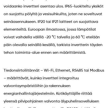
voidaanko invertteri asentaa ulos. IP65-luokiteltu yksiköt
on suojattu pölyltä ja vesisuihkuilta, joten ne soveltuvat
seinäasennukseen. IP20 tai IP21 laitteet on suojattava
elementeiltä. Euroopan ilmastossa, jossa lämpötilat
voivat vaihdella välillä -20 °C talvella ja 60 °C etelään
päin olevalla seinällä kesällä, tarkista invertterin täyden
tehon toiminta-alue ennen sen määrittämistä.
Tiedonsiirtoliitännät – Wi-Fi, Ethernet, RS485 tai Modbus
– määrittävät, kuinka invertteri integroituu
valvontaympäristöihin ja rakennuksen
energianhallintajärjestelmiin. Kotikäyttäjille riittää
yleensä pilvipohjainen valvonta älypuhelinsovelluksen