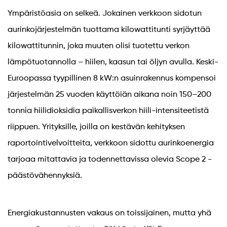
Ympäristöasia on selkeä. Jokainen verkkoon sidotun
aurinkojärjestelmän tuottama kilowattitunti syrjäyttää
kilowattitunnin, joka muuten olisi tuotettu verkon
lämpötuotannolla – hiilen, kaasun tai öljyn avulla. Keski-
Euroopassa tyypillinen 8 kW:n asuinrakennus kompensoi
järjestelmän 25 vuoden käyttöiän aikana noin 150–200
tonnia hiilidioksidia paikallisverkon hiili-intensiteetistä
riippuen. Yrityksille, joilla on kestävän kehityksen
raportointivelvoitteita, verkkoon sidottu aurinkoenergia
tarjoaa mitattavia ja todennettavissa olevia Scope 2 -
päästövähennyksiä.
Energiakustannusten vakaus on toissijainen, mutta yhä