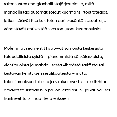
rakennusten energianhallintajärjestelmiin, mikä
mahdollistaa automatisoidut kuormansiirtostrategiat,
jotka lisäävät itse kulutetun aurinkosähkön osuutta ja
vähentävät entisestään verkon tuontikustannuksia.
Molemmat segmentit hyötyvät samoista keskeisistä
taloudellisista syistä – pienemmistä sähkölaskuista,
vientituloista ja mahdollisesta vihreästä tariffista tai
kestävän kehityksen sertifikaateista – mutta
takaisinmaksuaikataulu ja sopiva invertteriarkkitehtuuri
eroavat toisistaan ​​niin paljon, että asuin- ja kaupalliset
hankkeet tulisi määritellä erikseen.