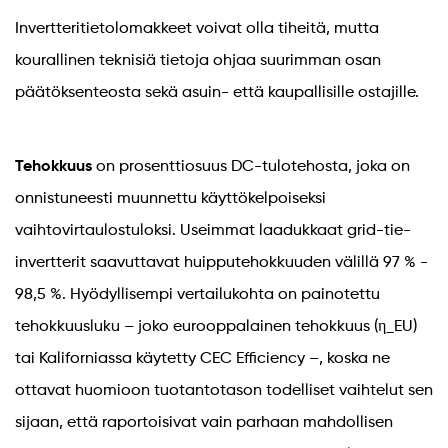
Invertteritietolomakkeet voivat olla tiheitä, mutta
kourallinen teknisiä tietoja ohjaa suurimman osan
päätöksenteosta sekä asuin- että kaupallisille ostajille.
Tehokkuus
on prosenttiosuus DC-tulotehosta, joka on
onnistuneesti muunnettu käyttökelpoiseksi
vaihtovirtaulostuloksi. Useimmat laadukkaat grid-tie-
invertterit saavuttavat huipputehokkuuden välillä 97 % -
98,5 %. Hyödyllisempi vertailukohta on painotettu
tehokkuusluku – joko eurooppalainen tehokkuus (η_EU)
tai Kaliforniassa käytetty CEC Efficiency –, koska ne
ottavat huomioon tuotantotason todelliset vaihtelut sen
sijaan, että raportoisivat vain parhaan mahdollisen