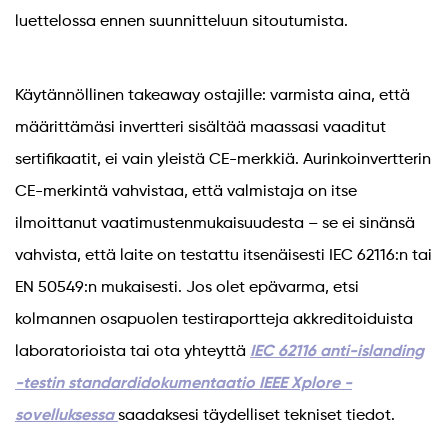
luettelossa ennen suunnitteluun sitoutumista.
Käytännöllinen takeaway ostajille: varmista aina, että
määrittämäsi invertteri sisältää maassasi vaaditut
sertifikaatit, ei vain yleistä CE-merkkiä. Aurinkoinvertterin
CE-merkintä vahvistaa, että valmistaja on itse
ilmoittanut vaatimustenmukaisuudesta – se ei sinänsä
vahvista, että laite on testattu itsenäisesti IEC 62116:n tai
EN 50549:n mukaisesti. Jos olet epävarma, etsi
kolmannen osapuolen testiraportteja akkreditoiduista
laboratorioista tai ota yhteyttä
IEC 62116 anti-islanding
-testin standardidokumentaatio IEEE Xplore -
sovelluksessa
saadaksesi täydelliset tekniset tiedot.