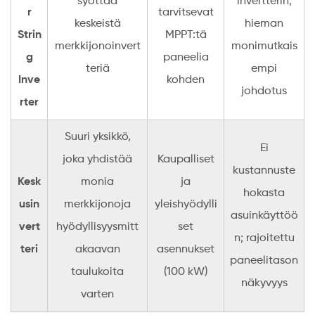
syöttää
invertterin;
r
tarvitsevat
keskeistä
hieman
Strin
MPPT:tä
merkkijonoinvert
monimutkais
g
paneelia
teriä
empi
Inve
kohden
johdotus
rter
Suuri yksikkö,
Ei
joka yhdistää
Kaupalliset
kustannuste
Kesk
monia
ja
hokasta
usin
merkkijonoja
yleishyödylli
asuinkäyttöö
vert
hyödyllisyysmitt
set
n; rajoitettu
teri
akaavan
asennukset
paneelitason
taulukoita
(100 kW)
näkyvyys
varten