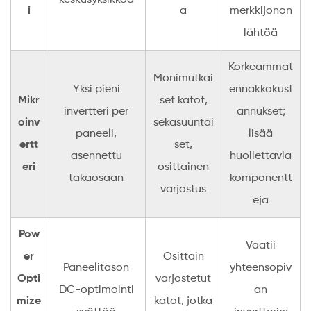
keskusyksikköä
i
a
merkkijonon
lähtöä
Korkeammat
Monimutkai
Yksi pieni
ennakkokust
Mikr
set katot,
invertteri per
annukset;
oinv
sekasuuntai
paneeli,
lisää
ertt
set,
asennettu
huollettavia
eri
osittainen
takaosaan
komponentt
varjostus
eja
Pow
Vaatii
er
Osittain
Paneelitason
yhteensopiv
Opti
varjostetut
DC-optimointi
an
mize
katot, jotka