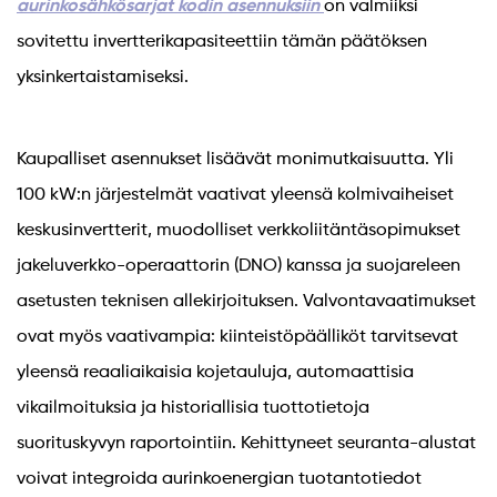
aurinkosähkösarjat kodin asennuksiin
on valmiiksi
sovitettu invertterikapasiteettiin tämän päätöksen
yksinkertaistamiseksi.
Kaupalliset asennukset lisäävät monimutkaisuutta. Yli
100 kW:n järjestelmät vaativat yleensä kolmivaiheiset
keskusinvertterit, muodolliset verkkoliitäntäsopimukset
jakeluverkko-operaattorin (DNO) kanssa ja suojareleen
asetusten teknisen allekirjoituksen. Valvontavaatimukset
ovat myös vaativampia: kiinteistöpäälliköt tarvitsevat
yleensä reaaliaikaisia ​​kojetauluja, automaattisia
vikailmoituksia ja historiallisia tuottotietoja
suorituskyvyn raportointiin. Kehittyneet seuranta-alustat
voivat integroida aurinkoenergian tuotantotiedot