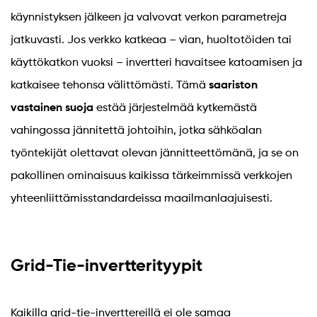
käynnistyksen jälkeen ja valvovat verkon parametreja
jatkuvasti. Jos verkko katkeaa – vian, huoltotöiden tai
käyttökatkon vuoksi – invertteri havaitsee katoamisen ja
katkaisee tehonsa välittömästi. Tämä
saariston
vastainen suoja
estää järjestelmää kytkemästä
vahingossa jännitettä johtoihin, jotka sähköalan
työntekijät olettavat olevan jännitteettömänä, ja se on
pakollinen ominaisuus kaikissa tärkeimmissä verkkojen
yhteenliittämisstandardeissa maailmanlaajuisesti.
Grid-Tie-invertterityypit
Kaikilla grid-tie-inverttereillä ei ole samaa