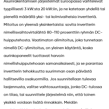
Asuinrakentamisen järjestelmät Euroopassa vaihtelevat
tyypillisesti 3 kW:sta 20 kW:iin, ja ne katetaan yhdellä tai
pienellä määrällä yksi- tai kolmivaiheisia invertteriä.
Mitoitus on yleensä yksinkertaista: sovita invertterin
nimellisvaihtovirtalähtö 80–110 prosenttiin ryhmän DC-
huipputehosta. Vaatimaton alimitoitus, joka tunnetaan
nimellä DC-ylimitoitus, on yleinen käytäntö, koska
aurinkopaneelit tuottavat harvoin
nimellishuipputehoaan samanaikaisesti, ja se parantaa
invertterin tehokkuutta suurimman osan päivästä
hallitsevilla osakuormilla. Jos suunnitellaan tulevaa
laajennusta, valitse vaihtosuuntaaja, jonka DC-tulossa
on tilaa, tai suunnittele järjestelmä niin, että toinen
yksikkö voidaan lisätä rinnakkain. Meidän