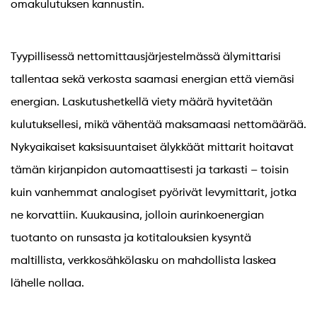
omakulutuksen kannustin.
Tyypillisessä nettomittausjärjestelmässä älymittarisi
tallentaa sekä verkosta saamasi energian että viemäsi
energian. Laskutushetkellä viety määrä hyvitetään
kulutuksellesi, mikä vähentää maksamaasi nettomäärää.
Nykyaikaiset kaksisuuntaiset älykkäät mittarit hoitavat
tämän kirjanpidon automaattisesti ja tarkasti – toisin
kuin vanhemmat analogiset pyörivät levymittarit, jotka
ne korvattiin. Kuukausina, jolloin aurinkoenergian
tuotanto on runsasta ja kotitalouksien kysyntä
maltillista, verkkosähkölasku on mahdollista laskea
lähelle nollaa.