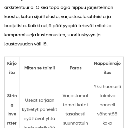
arkkitehtuuria. Oikea topologia riippuu järjestelmän
koosta, katon sijoittelusta, varjostusolosuhteista ja
budjetista. Kaikki neljä päätyyppiä tekevät erilaisia ​​
kompromisseja kustannusten, suorituskyvyn ja
joustavuuden välillä.
Kirjo
Näppäinrajo
Miten se toimii
Paras
ita
itus
Yksi huonosti
Strin
Varjostamat
toimiva
Useat sarjaan
g
tomat katot
paneeli
kytketyt paneelit
Inve
tasaisesti
vähentää
syöttävät yhtä
rtter
suunnattuin
koko