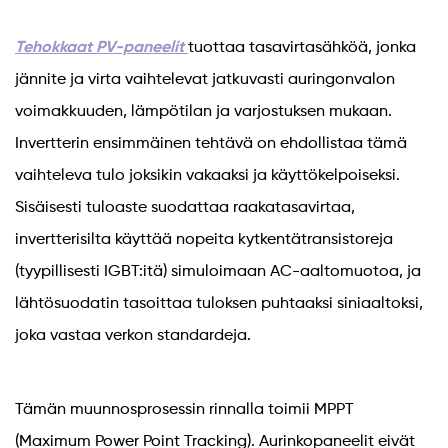
Tehokkaat PV-paneelit
tuottaa tasavirtasähköä, jonka
jännite ja virta vaihtelevat jatkuvasti auringonvalon
voimakkuuden, lämpötilan ja varjostuksen mukaan.
Invertterin ensimmäinen tehtävä on ehdollistaa tämä
vaihteleva tulo joksikin vakaaksi ja käyttökelpoiseksi.
Sisäisesti tuloaste suodattaa raakatasavirtaa,
invertterisilta käyttää nopeita kytkentätransistoreja
(tyypillisesti IGBT:itä) simuloimaan AC-aaltomuotoa, ja
lähtösuodatin tasoittaa tuloksen puhtaaksi siniaaltoksi,
joka vastaa verkon standardeja.
Tämän muunnosprosessin rinnalla toimii MPPT
(Maximum Power Point Tracking). Aurinkopaneelit eivät