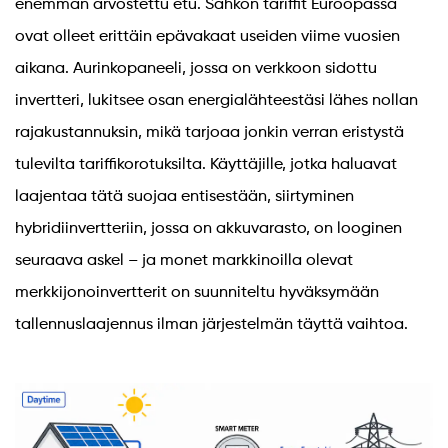
enemmän arvostettu etu. Sähkön tariffit Euroopassa
ovat olleet erittäin epävakaat useiden viime vuosien
aikana. Aurinkopaneeli, jossa on verkkoon sidottu
invertteri, lukitsee osan energialähteestäsi lähes nollan
rajakustannuksin, mikä tarjoaa jonkin verran eristystä
tulevilta tariffikorotuksilta. Käyttäjille, jotka haluavat
laajentaa tätä suojaa entisestään, siirtyminen
hybridiinvertteriin, jossa on akkuvarasto, on looginen
seuraava askel – ja monet markkinoilla olevat
merkkijonoinvertterit on suunniteltu hyväksymään
tallennuslaajennus ilman järjestelmän täyttä vaihtoa.