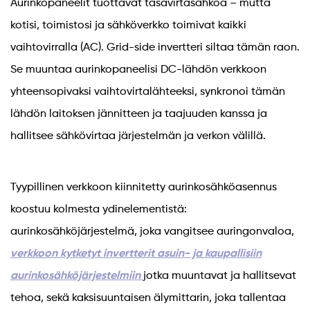
Aurinkopaneelit tuottavat tasavirtasähköä – mutta
kotisi, toimistosi ja sähköverkko toimivat kaikki
vaihtovirralla (AC). Grid-side invertteri siltaa tämän raon.
Se muuntaa aurinkopaneelisi DC-lähdön verkkoon
yhteensopivaksi vaihtovirtalähteeksi, synkronoi tämän
lähdön laitoksen jännitteen ja taajuuden kanssa ja
hallitsee sähkövirtaa järjestelmän ja verkon välillä.
Tyypillinen verkkoon kiinnitetty aurinkosähköasennus
koostuu kolmesta ydinelementistä:
aurinkosähköjärjestelmä, joka vangitsee auringonvaloa,
verkkoon kytketyt invertterit asuin- ja kaupallisiin
aurinkosähköjärjestelmiin
jotka muuntavat ja hallitsevat
tehoa, sekä kaksisuuntaisen älymittarin, joka tallentaa