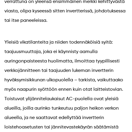
verrattuna on yleensä ensimmäinen merkki kehittyvästä
viasta, olipa kyseessä sitten invertterissä, johdotuksessa
tai itse paneeleissa.
Yleisiä vikatilanteita ja niiden todennäköisiä syitä:
taajuusmuuttaja, joka ei käynnisty aamulla
auringonpaisteesta huolimatta, ilmoittaa tyypillisesti
verkkojännitteen tai taajuuden lukeman invertterin
hyväksymisikkunan ulkopuolella – tarkista, vaikuttaako
myös naapurin syöttöön ennen kuin otat laitteistovian.
Toistuvat ylijännitelaukaisut AC-puolella ovat yleisiä
alueilla, joilla aurinko tunkeutuu paljon heikon verkon
alueella, ja ne saattavat edellyttää invertterin
loistehoasetusten tai jännitevastekäyrän säätämistä