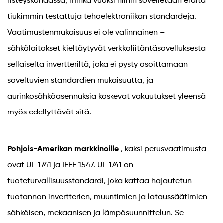
risteyskohdassa, minkä vuoksi niihin sovelletaan eräitä
tiukimmin testattuja tehoelektroniikan standardeja.
Vaatimustenmukaisuus ei ole valinnainen –
sähkölaitokset kieltäytyvät verkkoliitäntäsovelluksesta
sellaiselta invertteriltä, ​​joka ei pysty osoittamaan
soveltuvien standardien mukaisuutta, ja
aurinkosähköasennuksia koskevat vakuutukset yleensä
myös edellyttävät sitä.
Pohjois-Amerikan markkinoille
, kaksi perusvaatimusta
ovat UL 1741 ja IEEE 1547. UL 1741 on
tuoteturvallisuusstandardi, joka kattaa hajautetun
tuotannon invertterien, muuntimien ja lataussäätimien
sähköisen, mekaanisen ja lämpösuunnittelun. Se