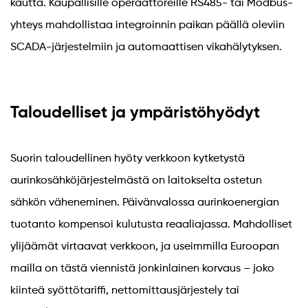
kautta. Kaupallisille operaattoreille RS485- tai Modbus-
yhteys mahdollistaa integroinnin paikan päällä oleviin
SCADA-järjestelmiin ja automaattisen vikahälytyksen.
Taloudelliset ja ympäristöhyödyt
Suorin taloudellinen hyöty verkkoon kytketystä
aurinkosähköjärjestelmästä on laitokselta ostetun
sähkön väheneminen. Päivänvalossa aurinkoenergian
tuotanto kompensoi kulutusta reaaliajassa. Mahdolliset
ylijäämät virtaavat verkkoon, ja useimmilla Euroopan
mailla on tästä viennistä jonkinlainen korvaus – joko
kiinteä syöttötariffi, nettomittausjärjestely tai