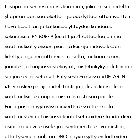
tasapainoisen resonanssikuorman, joka on suunniteltu
ylläpitämään saareketta – ja edellyttää, että invertteri
havaitsee tilan ja katkaisee yhteyden kahdessa
sekunnissa. EN 50549 (osat 1 ja 2) kattaa laajemmat
vaatimukset yleiseen pien- ja keskijänniteverkkoon
liitettyjen generaattoreiden osalta, mukaan lukien
jännite- ja taajuusvastekäyrät, loistehokyky ja liitännän
suojareleen asetukset. Erityisesti Saksassa VDE-AR-N
4105 koskee pienjänniteliitäntöjä ja lisää kansallisia
vaatimuksia eurooppalaisen perustason päälle.
Euroopassa myytävissä inverttereissä tulee olla
vaatimustenmukaisuusvakuutukset näiden standardien
asiaankuuluville osille, ja asentajien tulee varmistaa,
että kyseinen malli on DNO:n hyväksyttyjen laitteiden