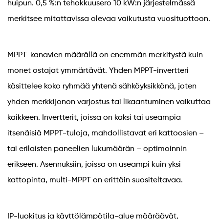
huipun. 0,5 %:n tehokkuusero 10 kW:n järjestelmässä
merkitsee mitattavissa olevaa vaikutusta vuosituottoon.
MPPT-kanavien määrällä on enemmän merkitystä kuin
monet ostajat ymmärtävät. Yhden MPPT-invertteri
käsittelee koko ryhmää yhtenä sähköyksikkönä, joten
yhden merkkijonon varjostus tai likaantuminen vaikuttaa
kaikkeen. Invertterit, joissa on kaksi tai useampia
itsenäisiä MPPT-tuloja, mahdollistavat eri kattoosien –
tai erilaisten paneelien lukumäärän – optimoinnin
erikseen. Asennuksiin, joissa on useampi kuin yksi
kattopinta, multi-MPPT on erittäin suositeltavaa.
IP-luokitus ja käyttölämpötila-alue määräävät,