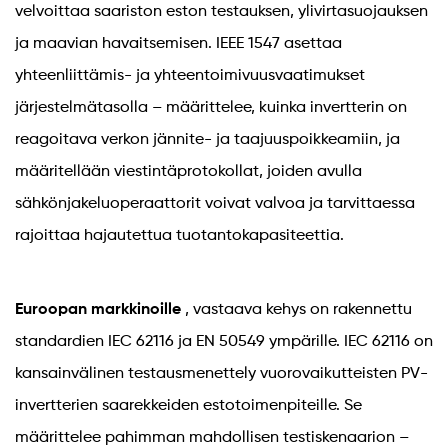
velvoittaa saariston eston testauksen, ylivirtasuojauksen
ja maavian havaitsemisen. IEEE 1547 asettaa
yhteenliittämis- ja yhteentoimivuusvaatimukset
järjestelmätasolla – määrittelee, kuinka invertterin on
reagoitava verkon jännite- ja taajuuspoikkeamiin, ja
määritellään viestintäprotokollat, joiden avulla
sähkönjakeluoperaattorit voivat valvoa ja tarvittaessa
rajoittaa hajautettua tuotantokapasiteettia.
Euroopan markkinoille
, vastaava kehys on rakennettu
standardien IEC 62116 ja EN 50549 ympärille. IEC 62116 on
kansainvälinen testausmenettely vuorovaikutteisten PV-
invertterien saarekkeiden estotoimenpiteille. Se
määrittelee pahimman mahdollisen testiskenaarion –