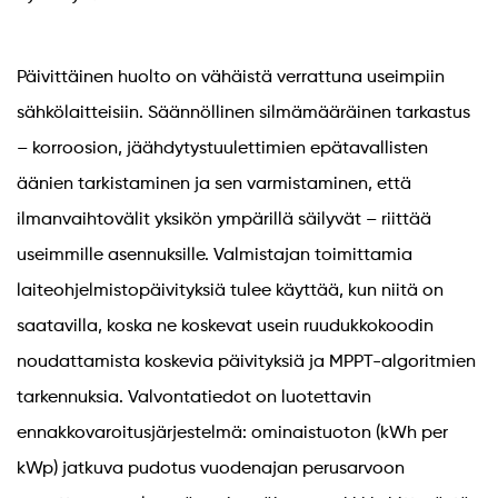
Päivittäinen huolto on vähäistä verrattuna useimpiin
sähkölaitteisiin. Säännöllinen silmämääräinen tarkastus
– korroosion, jäähdytystuulettimien epätavallisten
äänien tarkistaminen ja sen varmistaminen, että
ilmanvaihtovälit yksikön ympärillä säilyvät – riittää
useimmille asennuksille. Valmistajan toimittamia
laiteohjelmistopäivityksiä tulee käyttää, kun niitä on
saatavilla, koska ne koskevat usein ruudukkokoodin
noudattamista koskevia päivityksiä ja MPPT-algoritmien
tarkennuksia. Valvontatiedot on luotettavin
ennakkovaroitusjärjestelmä: ominaistuoton (kWh per
kWp) jatkuva pudotus vuodenajan perusarvoon